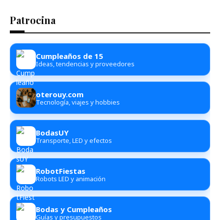
Patrocina
Cumpleaños de 15
Ideas, tendencias y proveedores
oterouy.com
Tecnología, viajes y hobbies
BodasUY
Transporte, LED y efectos
RobotFiestas
Robots LED y animación
Bodas y Cumpleaños
Guías y presupuestos