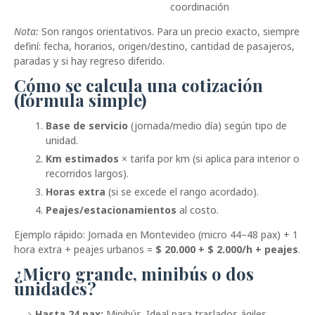
coordinación
Nota:
Son rangos orientativos. Para un precio exacto, siempre
definí: fecha, horarios, origen/destino, cantidad de pasajeros,
paradas y si hay regreso diferido.
Cómo se calcula una cotización
(fórmula simple)
Base de servicio
(jornada/medio día) según tipo de
unidad.
Km estimados
× tarifa por km (si aplica para interior o
recorridos largos).
Horas extra
(si se excede el rango acordado).
Peajes/estacionamientos
al costo.
Ejemplo rápido: Jornada en Montevideo (micro 44–48 pax) + 1
hora extra + peajes urbanos =
$ 20.000 + $ 2.000/h + peajes
.
¿Micro grande, minibús o dos
unidades?
Hasta 24 pax:
Minibús. Ideal para traslados ágiles,