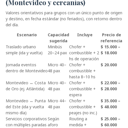
(Montevideo y cercanías)
Valores orientativos para grupos con un único punto de origen
y destino, en fecha estándar (no feriados), con retorno dentro
del día.
Escenario
Capacidad
Incluye
Precio de
sugerida
referencia
Traslado urbano
Minibús
Chofer +
$ 15.000 –
simple (ida y vuelta)
20–24 pax
combustible + 2
$ 18.000
hs de operación
Jornada eventos
Micro 40–
Chofer +
$ 20.000
dentro de Montevideo
48 pax
combustible +
hasta 8–10 hs
Montevideo ↔ Costa
Micro 40–
Chofer +
$ 22.000 –
de Oro (ej. Atlántida)
48 pax
combustible +
$ 28.000
espera
Montevideo ↔ Punta
Micro 44–
Chofer +
$ 35.000 –
del Este (ida y vuelta
48 pax
combustible +
$ 48.000
mismo día)
peajes (no inc.)
Servicios corporativos
Según
Routing a
$ 25.000 –
con múltiples paradas
aforo
medida +
$ 60.000