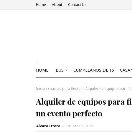
Home
About
Contact Us
HOME
BUS
CUMPLEAÑOS DE 15
CASA
Inicio
chacras para fiestas
Alquiler de equipos para fi
Alquiler de equipos para f
un evento perfecto
Alvaro Otero
-
Octubre 03, 2025