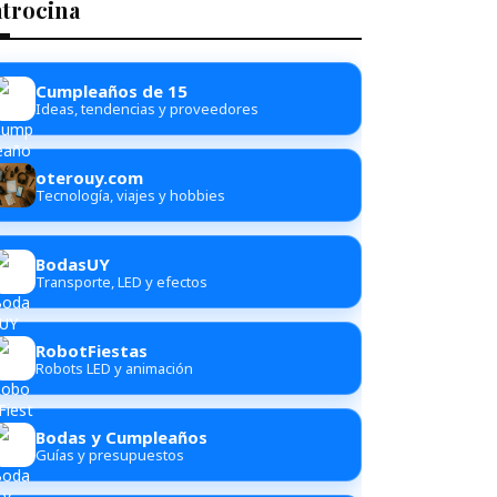
atrocina
Cumpleaños de 15
Ideas, tendencias y proveedores
oterouy.com
Tecnología, viajes y hobbies
BodasUY
Transporte, LED y efectos
RobotFiestas
Robots LED y animación
Bodas y Cumpleaños
Guías y presupuestos