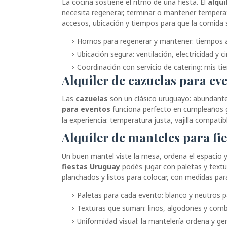
La cocina sostiene el ritmo de una fiesta. El
alqui
necesita regenerar, terminar o mantener tempera
accesos, ubicación y tiempos para que la comida 
Hornos para regenerar y mantener: tiempos 
Ubicación segura: ventilación, electricidad y ci
Coordinación con servicio de catering: mis t
Alquiler de cazuelas para ev
Las
cazuelas
son un clásico uruguayo: abundantes
para eventos
funciona perfecto en cumpleaños gra
la experiencia: temperatura justa, vajilla compatibl
Alquiler de manteles para fi
Un buen mantel viste la mesa, ordena el espacio y 
fiestas Uruguay
podés jugar con paletas y textu
planchados y listos para colocar, con medidas pa
Paletas para cada evento: blanco y neutros p
Texturas que suman: linos, algodones y combi
Uniformidad visual: la mantelería ordena y g