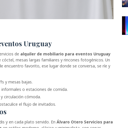
 eventos Uruguay
ervicios de
alquiler de mobiliario para eventos Uruguay
e cóctel, mesas largas familiares y rincones fotogénicos. Un
de encuentro favorito, ese lugar donde se conversa, se ríe y
ffs y mesas bajas.
s informales o estaciones de comida.
 y circulación cómoda.
staculice el flujo de invitados.
tos
dis y en cada plato servido. En
Álvaro Otero Servicios para
s
en estilos moderno, clásico y minimalista, con copas,