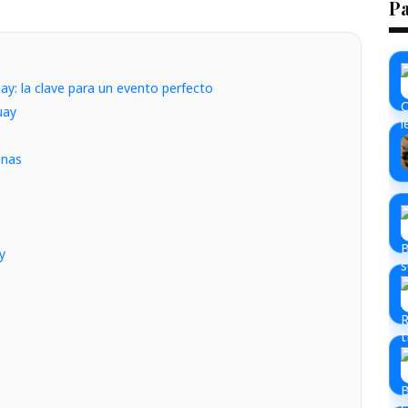
P
uay: la clave para un evento perfecto
uay
onas
y