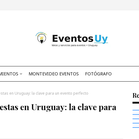
MIENTOS
MONTEVIDEO EVENTOS
FOTÓGRAFO
estas en Uruguay: la clave para un evento perfecto
R
iestas en Uruguay: la clave para
T
B
S
Ó
A