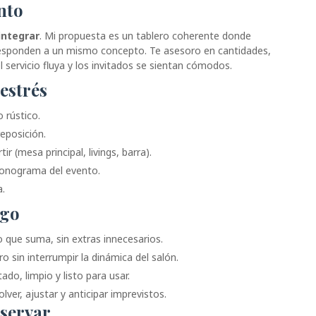
nto
integrar
. Mi propuesta es un tablero coherente donde
s responden a un mismo concepto. Te asesoro en cantidades,
el servicio fluya y los invitados se sientan cómodos.
estrés
 rústico.
reposición.
ir (mesa principal, livings, barra).
ronograma del evento.
a.
igo
 que suma, sin extras innecesarios.
o sin interrumpir la dinámica del salón.
do, limpio y listo para usar.
lver, ajustar y anticipar imprevistos.
eservar