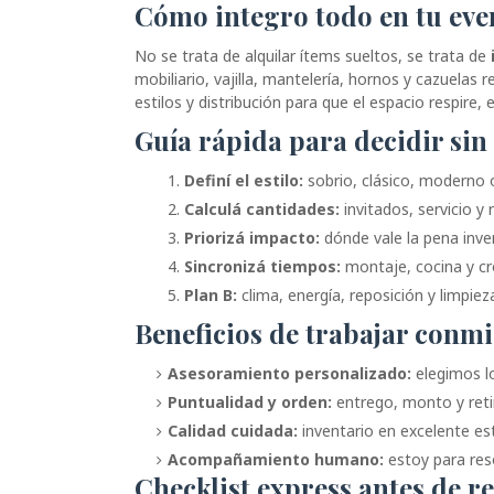
Cómo integro todo en tu eve
No se trata de alquilar ítems sueltos, se trata de
mobiliario, vajilla, mantelería, hornos y cazuela
estilos y distribución para que el espacio respire, 
Guía rápida para decidir sin 
Definí el estilo:
sobrio, clásico, moderno o
Calculá cantidades:
invitados, servicio y 
Priorizá impacto:
dónde vale la pena invert
Sincronizá tiempos:
montaje, cocina y c
Plan B:
clima, energía, reposición y limpiez
Beneficios de trabajar conm
Asesoramiento personalizado:
elegimos lo
Puntualidad y orden:
entrego, monto y retir
Calidad cuidada:
inventario en excelente esta
Acompañamiento humano:
estoy para reso
Checklist express antes de r