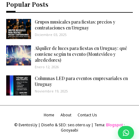
Popular Posts
Grupos musicales para fiestas: precios y
contrataciones en Uruguay
Diciembre 03, 2025
Alquiler de luces para fiestas en Uruguay: qué
conviene según tu evento (Montevideo y
alrededores)
Enero 12, 2026
Columnas LED para eventos empresariales en
Uruguay
Noviembre 19, 2025
Home
About
Contact Us
© EventosUy
|
Diseño & SEO:
seo.otero.uy
|
Tema:
Blogspot
·
Gooyaabi