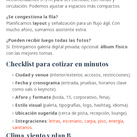
circulación. Podemos ajustar a espacios más compactos.
¿Se congestiona la fila?
Planificamos
layout
y señalización para un flujo ágil. Con
mucho aforo, sumamos asistente extra.
¿Pueden recibir luego todas las fotos?
Sí. Entregamos galería digital privada; opcional:
álbum físico
con las mejores tomas.
Checklist para cotizar en minutos
Ciudad y venue
(interior/exterior, accesos, restricciones).
Fecha y cronograma
(entrada, pruebas, horarios clave
como vals o keynote).
Aforo
y
formato
(boda, 15, corporativo, feria).
Estilo visual
(paleta, tipografías, logo, hashtag, idioma).
Ubicación sugerida
(cerca de pista, recepción, lounge).
Integraciones
:
letras
,
escenario
,
carpa
,
piso
,
energía
,
sanitarios
.
Clima, viento y plan B