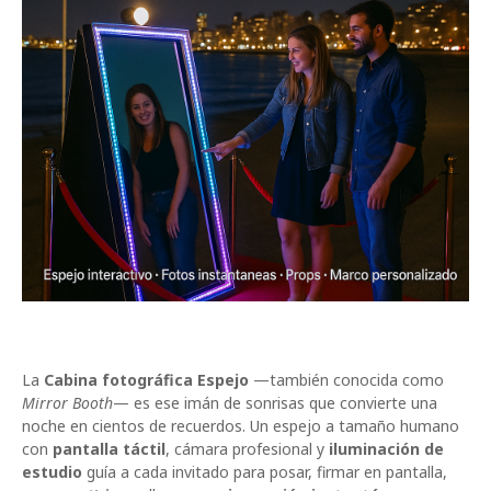
La
Cabina fotográfica Espejo
—también conocida como
Mirror Booth
— es ese imán de sonrisas que convierte una
noche en cientos de recuerdos. Un espejo a tamaño humano
con
pantalla táctil
, cámara profesional y
iluminación de
estudio
guía a cada invitado para posar, firmar en pantalla,