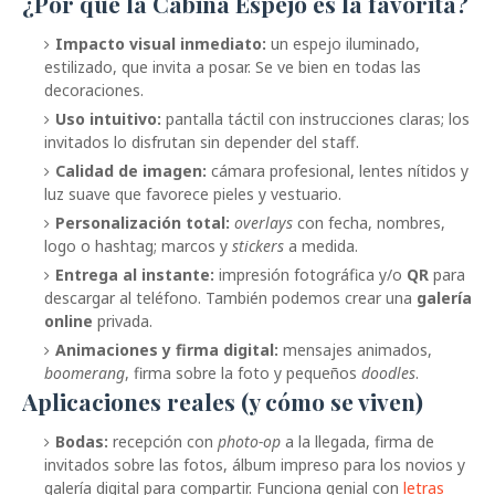
¿Por qué la Cabina Espejo es la favorita?
Impacto visual inmediato:
un espejo iluminado,
estilizado, que invita a posar. Se ve bien en todas las
decoraciones.
Uso intuitivo:
pantalla táctil con instrucciones claras; los
invitados lo disfrutan sin depender del staff.
Calidad de imagen:
cámara profesional, lentes nítidos y
luz suave que favorece pieles y vestuario.
Personalización total:
overlays
con fecha, nombres,
logo o hashtag; marcos y
stickers
a medida.
Entrega al instante:
impresión fotográfica y/o
QR
para
descargar al teléfono. También podemos crear una
galería
online
privada.
Animaciones y firma digital:
mensajes animados,
boomerang
, firma sobre la foto y pequeños
doodles
.
Aplicaciones reales (y cómo se viven)
Bodas:
recepción con
photo-op
a la llegada, firma de
invitados sobre las fotos, álbum impreso para los novios y
galería digital para compartir. Funciona genial con
letras