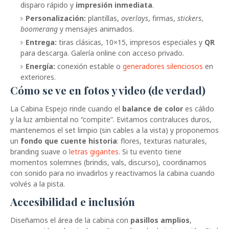
disparo rápido y
impresión inmediata
.
Personalización:
plantillas,
overlays
, firmas,
stickers
,
boomerang
y mensajes animados.
Entrega:
tiras clásicas, 10×15, impresos especiales y
QR
para descarga. Galería online con acceso privado.
Energía:
conexión estable o
generadores silenciosos
en
exteriores.
Cómo se ve en fotos y video (de verdad)
La Cabina Espejo rinde cuando el
balance de color
es cálido
y la luz ambiental no “compite”. Evitamos contraluces duros,
mantenemos el set limpio (sin cables a la vista) y proponemos
un
fondo que cuente historia
: flores, texturas naturales,
branding suave o
letras gigantes
. Si tu evento tiene
momentos solemnes (brindis, vals, discurso), coordinamos
con sonido para no invadirlos y reactivamos la cabina cuando
volvés a la pista.
Accesibilidad e inclusión
Diseñamos el área de la cabina con
pasillos amplios
,