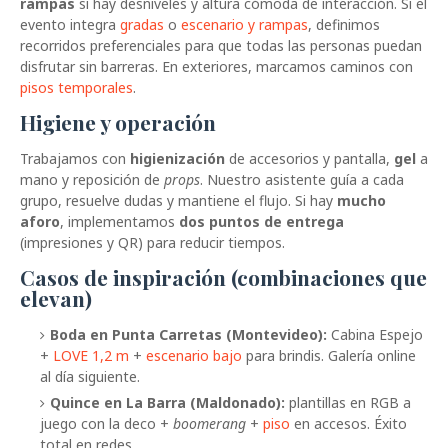
rampas
si hay desniveles y altura cómoda de interacción. Si el
evento integra
gradas
o
escenario y rampas
, definimos
recorridos preferenciales para que todas las personas puedan
disfrutar sin barreras. En exteriores, marcamos caminos con
pisos temporales
.
Higiene y operación
Trabajamos con
higienización
de accesorios y pantalla,
gel
a
mano y reposición de
props
. Nuestro asistente guía a cada
grupo, resuelve dudas y mantiene el flujo. Si hay
mucho
aforo
, implementamos
dos puntos de entrega
(impresiones y QR) para reducir tiempos.
Casos de inspiración (combinaciones que
elevan)
Boda en Punta Carretas (Montevideo):
Cabina Espejo
+
LOVE 1,2 m
+
escenario bajo
para brindis. Galería online
al día siguiente.
Quince en La Barra (Maldonado):
plantillas en RGB a
juego con la deco +
boomerang
+
piso
en accesos. Éxito
total en redes.