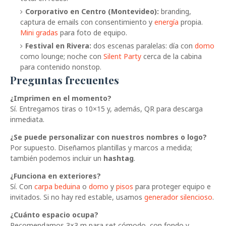
Corporativo en Centro (Montevideo):
branding,
captura de emails con consentimiento y
energía
propia.
Mini gradas
para foto de equipo.
Festival en Rivera:
dos escenas paralelas: día con
domo
como lounge; noche con
Silent Party
cerca de la cabina
para contenido nonstop.
Preguntas frecuentes
¿Imprimen en el momento?
Sí. Entregamos tiras o 10×15 y, además, QR para descarga
inmediata.
¿Se puede personalizar con nuestros nombres o logo?
Por supuesto. Diseñamos plantillas y marcos a medida;
también podemos incluir un
hashtag
.
¿Funciona en exteriores?
Sí. Con
carpa beduina
o
domo
y
pisos
para proteger equipo e
invitados. Si no hay red estable, usamos
generador silencioso
.
¿Cuánto espacio ocupa?
Recomendamos 3×3 m para set cómodo, con fondo y