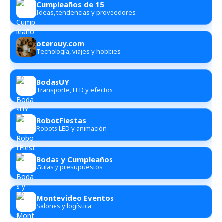
Cumpleaños de 15
Ideas, tendencias y proveedores
oterouy.com
Tecnología, viajes y hobbies
BodasUY
Transporte, LED y efectos
RobotFiestas
Robots LED y animación
Bodas y Cumpleaños
Guías y presupuestos
Montevideo Eventos
Salones y logística