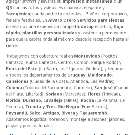
agregar
stickers
y llevarse su
impresión instantánea
o un
QR
con las fotos y videos. Es dinámica, elegante y
fotogénica
; queda perfecta en bodas, 15 años, corporativos,
ferias y festivales. En
Álvaro Otero Servicios para Fiestas
diseñamos una experiencia completa:
setup
estético,
flujo
rápido
,
plantillas personalizadas
y asistencia permanente
para que la cabina rinda al máximo desde la recepción hasta el
cierre.
Trabajamos con cobertura real en
Montevideo
(Pocitos,
Carrasco, Punta Carretas, Centro, Cordón, Parque Rodó) y
Punta del Este
(La Barra, José Ignacio, Gorlero), y llegamos
a todos los departamentos de
Uruguay
:
Maldonado
,
Canelones
(Ciudad de la Costa, Atlántida, Las Piedras),
Colonia
(Colonia del Sacramento, Carmelo),
San José
(Ciudad
del Plata, Libertad),
Soriano
(Mercedes),
Flores
(Trinidad),
Florida
,
Durazno
,
Lavalleja
(Minas),
Rocha
(La Paloma, La
Pedrera),
Treinta y Tres
,
Río Negro
(Fray Bentos),
Paysandú
,
Salto
,
Artigas
,
Rivera
y
Tacuarembó
.
Adaptamos logística, horarios y montaje a salones, jardines,
playas y predios feriales.